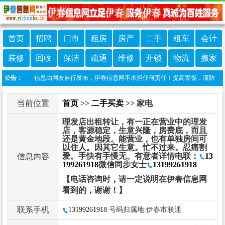
首页
招聘
门市
租房
房产
二手
租车
会计
装修
回收
保洁
疏通
维修
开锁
物流
搬家
明：本栏目信息由网友自行发布，伊春信息网不承担任何责任！提高警惕，谨防诈骗！做推
公告：
当前位置
首页
>>
二手买卖
>> 家电
理发店出租转让，有一正在营业中的理发
店，客源稳定，生意兴隆，房费底，而且
还是黄金地段。能营业，也有单独房间可
以住人。因其它生意。忙不过来。忍痛割
爱。手快有手慢无。有意者详情电联：
13
信息内容
199261918
微信同步女士
13199261918
【电话咨询时，请一定说明在伊春信息网
看到的，谢谢！】
联系手机
13199261918
号码归属地:伊春市联通