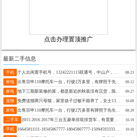
点击办理置顶推广
最新二手信息
手机
个人出闲置手机号，13242221115联通号，中山户，可过户，无资费无抵消，等有缘人，。联系方式：18182888842/同微！阳18182888842
08-23
家电
出售宗申110摩托车一台，行驶2万多里，有牌照于先生13846658750
09-12
家电
地下三期新装修的屋，都是新近的秋装没有沉货，陈女士13845882314
09-27
宠物
免费送猫两只母猫，家里孩子过敏不能养了，女士13846691995
10-09
家电
出售宗申110摩托车一台，行驶2万多里有牌照于先生13846658750
08-29
二手车
2015.2016.2017年三台五菱单排双排货车，有需要的联系1万多，电话13234586622赵先生13234586622
10-19
手机
16645811111-18345867777-18045807777-15094593333-19904582222-18182882222-13796520000-13504570000-13945870000
10-10