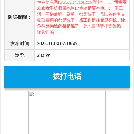
伊春信息网(www.yichunba.cn)提醒您：1、
请查看
发布者手机归属地与IP地址是否本地
。2、手工
活、网络兼职、刷单，都是骗子！凡以各种名义
防骗提醒：
收取费用的都是骗子！
找工作是往兜里挣钱，让
你往外掏钱的都是骗子
！异地招聘请提高警惕，
谨防诈骗！
发布时间
2025-11-04 07:18:47
浏览
282 次
拨打电话