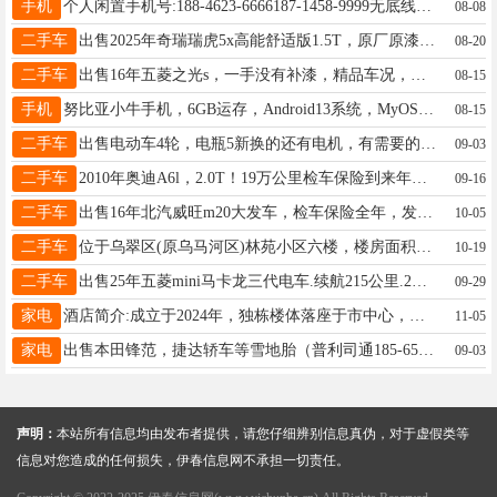
手机
个人闲置手机号:188-4623-6666187-1458-9999无底线消费，随意过户！三哥13846609999
08-08
二手车
出售2025年奇瑞瑞虎5x高能舒适版1.5T，原厂原漆，星辰行驶9000公里。6月份新车。更改LED等。全车定制座椅，tpe脚垫，全险，售价6万。电话17645809200。徐17645809200
08-20
二手车
出售16年五菱之光s，一手没有补漆，精品车况，想研究的联系18345877773陆先生18345877773
08-15
手机
努比亚小牛手机，6GB运存，Android13系统，MyOS界面。黑色机身，前置挖孔设计，后置圆形摄像头模组。屏幕完好，系统流畅，功能正常。外观成色不错，边框有轻微使用痕迹。同城自提优先，价格可聊。430元原价700郭先生13354582131
08-15
二手车
出售电动车4轮，电瓶5新换的还有电机，有需要的联系，电话看车，有需要的联系，13845828585王童话13845828585
09-03
二手车
2010年奥迪A6l，2.0T！19万公里检车保险到来年六月份，商业险，交强险，两套新胎！车况嘎嘎板正，火花塞，电瓶，油路保养六月份做的！外观内饰新，现在开着的，到手啥都不用管，3万！非诚勿扰！车贩子勿扰！看车地点乌马河！吴先生16645833339
09-16
二手车
出售16年北汽威旺m20大发车，检车保险全年，发动机变速箱啥毛病都没有嘎嘎滴，几千块钱车在友好电话18714779499海洋18714779499
10-05
二手车
位于乌翠区(原乌马河区)林苑小区六楼，楼房面积57.63，楼房下面公交车站点，1，10，20路，乌马河医院附近，屋里装修拎包入住，联系电话15145835545
10-19
二手车
出售25年五菱mini马卡龙三代电车.续航215公里.2种驾驶模式.支持快慢充！准新车一台.电话14704585550张先生14784587775
09-29
家电
酒店简介:成立于2024年，独栋楼体落座于市中心，是一家舒适型商务酒店。酒店拥有50间客房，提供舒适的住宿环境和优质的服务。客房设计时尚典雅，装饰精美，配备了现代设施和家具。酒店配有可同时容纳40台汽车停放的停车场。酒店还设有餐厅、院内聚餐凉亭和天然无公害的蔬菜采摘园，餐厅整体环境优雅，室外木亭惬意清凉，服务热情周到，为客人提供非常愉快的度假就餐体验。衣先生13384589099
11-05
家电
出售本田锋范，捷达轿车等雪地胎（普利司通185-65-15），微波炉，大头电视，大头电视柜，餐桌，单人床等闲置物品，低价处理。陈先生13846628918
09-03
声明：
本站所有信息均由发布者提供，请您仔细辨别信息真伪，对于虚假类等
信息对您造成的任何损失，伊春信息网不承担一切责任。