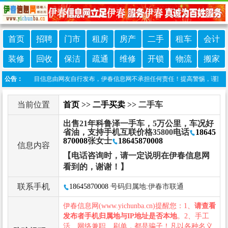
首页
招聘
门市
租房
房产
二手
租车
会计
装修
回收
保洁
疏通
维修
开锁
物流
搬家
声明：本栏目信息由网友自行发布，伊春信息网不承担任何责任！提高警惕，谨防诈骗！做
公告：
当前位置
首页
>>
二手买卖
>> 二手车
出售21年科鲁泽一手车，5万公里，车况好
省油，支持手机互联价格35800电话
18645
870008
张女士
18645870008
信息内容
【电话咨询时，请一定说明在伊春信息网
看到的，谢谢！】
联系手机
18645870008
号码归属地:伊春市联通
伊春信息网(www.yichunba.cn)提醒您：1、
请查看
发布者手机归属地与IP地址是否本地
。2、手工
活、网络兼职、刷单，都是骗子！凡以各种名义