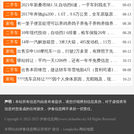
二手车
2021年新桑塔纳1.5L自动挡6速，一手车到我名下三个月，每公里三毛多，皮实抗造，发动机变速箱地盘新车状态，改装大灯，大屏导航，倒车影像，胎压监测，30000公里保实表，全车原版原漆原车三元，备胎（未下地），新四季胎、雪地胎，赠送一套全新铝合金轮毂（未下地），保险到2026年3月9日，正在开，不着急卖，一口价34800，谢绝讲价！车商大哥请勿扰，谢谢！王先生13845826647
09-03
二手车
2017年奔驰gla200，1.6T，9.6万公里，全车原版原漆，车况嘎嘎好，倒车影像多功能方向盘，电动座椅，全景天窗，超级省油，车在伊春市内，随时看车，电话18714769993徐女士18714769993
08-13
家电
有一笼子便宜处理可以养鸡养鸽子养兔子养狗养猫养猫王先生13846607867
08-30
二手车
10年现代悦动，自动挡1.6排量，检车保险26年，天窗，真皮座椅，方向盘按键，导航倒车影像雷达，发动机变速箱开着好，没大伤外表漆面一般，价格便宜6500卖车18645820989
08-28
二手车
14年一汽解放箱货，3米3大箱，485发动机，11万公里，发动机变速箱底盘开着好，轮胎新，柴暖汽暖齐全，检车保险不差价格便宜，必须过户能用上的来吧卖车18645820989
09-11
家电
出售宗申110摩托车一台，行驶2万多里，有牌照于先生13846658750
09-12
家电
驿站转让：平均一天1200件，还有一年半免费信息，两部手机，全新的出库仪巴Q，房租到明年4月份！联系电话：13091611915林13091611915
10-15
二手车
出售本田锋范，捷达轿车等雪地胎4只（普利司通185-65-15），微波炉，大头电视，大头电视柜，餐桌，单人床等闲置物品，低价出售。陈先生13846628918
08-08
家电
????洗车店转让????因个人身体原因，无暇顾及，现将盈利中洗车店转让。本店位置优越，周边小区、市场，车流量大。店内设备齐全且新，有稳定客源，接手即可经营，价格面议地址：伊春升辉市场北门附近联系电话：13614583988钟先生15145825769
10-21
声明：
本站所有信息均由发布者提供，请您仔细辨别信息真伪，对于虚假类等
信息对您造成的任何损失，伊春信息网不承担一切责任。
Copyright © 2022-2025 伊春信息网(www.yichunba.cn) All Rights Reserved.
本网站由
伊春信息网
运营维护 微信：wangkuiba
网站地图