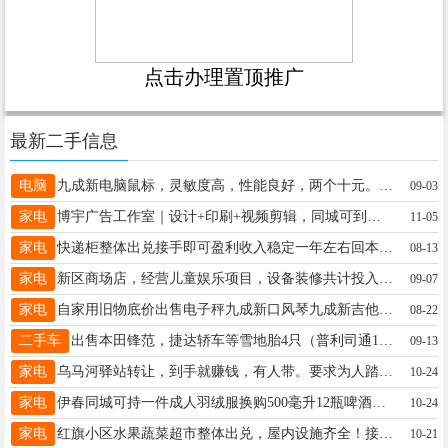
点击办理置顶推广
最新二手信息
电脑
九成新电脑鼠标，灵敏度高，性能良好，两个十元。先生13329382860
09-03
家电
博宇广告工作室｜设计+印刷+视频剪辑，同城可到店沟通！线下工作室地址：伊美区中植村营业时间：周一至周日9:00-18:00（支持预约加班加急）一站式服务清单（设计+制作+交付全流程）：图文设计&印刷：海报、传单、名片、画册、菜单、展板、易拉宝、包装标签品牌视觉设计：LOGO、VI基础套件、宣传物料整体风格设计视频剪辑：短视频、产品宣传片、活动花絮甘总18249887703
11-05
家电
快递柜整体出兑接手即可盈利收入稳定一年左右回本有意者电联18745888826谷先生18745888826
08-13
家电
新区商场店，经营儿童娱乐项目，设备装修共计投入20W，会员500+，月收入稳定，现无人看着，有意10万出兑，有意电联15604581017陈先生15604581017
09-07
家电
自家用旧物底价出售电子秤九成新口风琴九成新吉他七成新旱冰鞋42码中考考试专用鞋穿衣镜自取陈13349389652
08-22
二手车
出售本田锋范，捷达轿车等雪地胎4只（普利司通185-65-15），微波炉，大头电视，大头电视柜，餐桌，单人床等闲置物品，低价处理。陈先生13846628918
09-13
家电
乌马河驿站转让，到手就赚钱，有人带。要求为人踏实肯干，手脚麻利。驿站成熟，不用爬楼，入柜即可，室内监控设备齐全，适合夫妻俩小投资创业。寇先生13845848481
10-24
家电
伊春同城可持一件成人羽绒服换购500毫升12瓶啤酒一箱，数量不多真实有效地址人大南20米绿建酒行，电话16754581919苑先生16754581919
10-24
家电
红旗小区水果蔬菜超市整体出兑，屋内设施齐全！接手即可盈利，因家中有事无心经营！现低价出兑！张女士18204584227
10-21