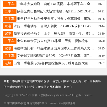
二手车
16年末大众速腾，自动1.4T高配，本地两手车，全车铁皮原漆，配备无钥匙进入一键启动，鹿皮绒电动座椅带加热，方向盘满键巡航定速，前后雷达，自动大灯升级透镜，前后记录仪，里外超新价格不高3.98w卖车18645820989
10-31
二手车
伊美区内出售8条八成新雪地胎，4条215/55R1693T。4条215/60R1699H。王先生18904584119
10-21
二手车
出售17年自动挡长安天窗，导航，倒车影像，车况好价格16800电话13234586622赵先生13234586622
10-08
家电
求购二手电动车一台黑人勿扰13339486866刘13339486866
09-14
家电
找车接送孩子放学、上学，每天3趟，南郡小学。贾13329481234
08-30
二手车
出售16年卡罗拉自动挡1.6排量，天窗，保险检车明年价格3万9电话18645870008张女士18645870008
08-20
家电
溪语墅西门有一精品水果店出兑因本人工作关系无力经营本店设备齐全接受即可营业有固定会员着急出兑非诚勿扰先生19104585222
08-25
二手车
卖奇瑞艾瑞泽5原厂天然气，2024年3月份车，带7年油补。价格低。19304587771周19304587771
09-19
电脑
出售二手电脑,安装各种监控摄像头，维修监控大量出售二手电脑、各种配置，出售二手手机，黎明小区4号楼华兴电脑15246921685刘先生15246921685
09-02
声明：
本站所有信息均由发布者提供，请您仔细辨别信息真伪，对于虚假类等
信息对您造成的任何损失，伊春信息网不承担一切责任。
Copyright © 2022-2025 伊春信息网(www.yichunba.cn) All Rights Reserved.
本网站由
伊春信息网
运营维护 微信：wangkuiba
网站地图