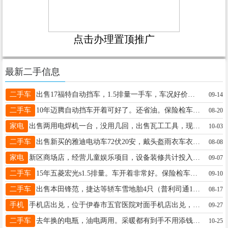
点击办理置顶推广
最新二手信息
二手车
出售17福特自动挡车，1.5排量一手车，车况好价格2万8电话13234586622赵先生13234586622
09-14
二手车
10年迈腾自动挡车开着可好了。还省油。保险检车都是全年的。如今用不到了想要卖掉。9500就卖。卖车17804581717
08-20
家电
出售两用电焊机一台，没用几回，出售瓦工工具，现有1米2长地砖刀推刀一台，只用了两回于先生13846658750
10-03
二手车
出售新买的雅迪电动车72伏20安，戴头盔雨衣车衣王先生13945870208
08-08
家电
新区商场店，经营儿童娱乐项目，设备装修共计投入20W，会员500+，月收入稳定，现无人看着，有意10万出兑，有意电联15604581017陈先生15604581017
09-07
二手车
15年五菱宏光s1.5排量。车开着非常好。保险检车都是新交的。没有事故。小车没拉过货非常爱惜。原车门板膜都没有撕。价格便宜12500只能让油钱过户。17804581717想买好车的买准成的来啊17804581717
09-10
二手车
出售本田锋范，捷达等轿车雪地胎4只（普利司通185-65-15），微波炉，大头电视，大头电视柜，餐桌，单人床等闲置物品，低价处理。陈先生13846628918
08-17
手机
手机店出兑，位于伊春市五官医院对面手机店出兑，黄金地段位置佳，相邻步行街，市医院，生意好人流量大，保证接手即赚钱？有意者电话联系13846641698李13846641698
09-27
二手车
去年换的电瓶，油电两用。采暖都有到手不用添钱15214588643李女士13804853848
10-25