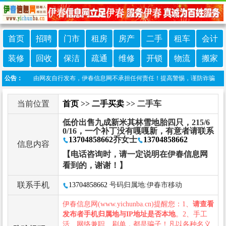
首页
招聘
门市
租房
房产
二手
租车
会计
装修
回收
保洁
疏通
维修
开锁
物流
搬家
本栏目信息由网友自行发布，伊春信息网不承担任何责任！提高警惕，谨防诈骗！做推广、
公告：
当前位置
首页
>>
二手买卖
>> 二手车
低价出售九成新米其林雪地胎四只，215/6
0/16，一个补丁没有嘎嘎新，有意者请联系
13704858662
乔女士
13704858662
信息内容
【电话咨询时，请一定说明在伊春信息网
看到的，谢谢！】
联系手机
13704858662
号码归属地:伊春市移动
伊春信息网(www.yichunba.cn)提醒您：1、
请查看
发布者手机归属地与IP地址是否本地
。2、手工
活、网络兼职、刷单，都是骗子！凡以各种名义