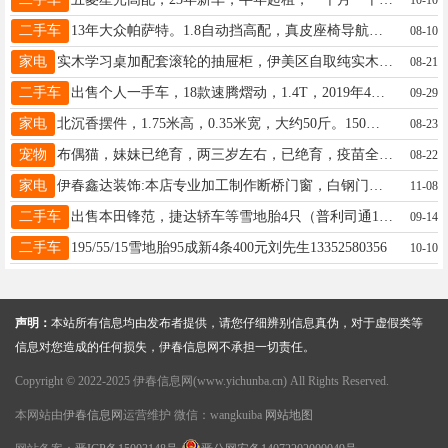
二手车
13年大众帕萨特。1.8自动挡高配，真皮座椅导航天窗，后排独立空调。全车原版。两个大李志刚18324653456
08-10
家电
实木学习桌加配套滚轮的抽屉柜，伊美区自取纯实木，送桌垫，¥50自提19913945881565
08-21
二手车
出售个人一手车，18款速腾熠动，1.4T，2019年4月落户，实表7.1万公里，车况精品，全车原版原漆，支持伊春市内看车，6.28W，赠送四条全新雪地胎，联系电话：18324656211。王先生18324656211
09-29
家电
北沉香摆件，1.75米高，0.35米宽，大约50斤。150元，伊春市内需要的上门自提。刘女士13204580928
08-23
宠物
布偶猫，妹妹已绝育，两三岁左右，已绝育，疫苗全，听话，粘人，100块钱转让胡女士18745883322
08-22
家电
伊春鑫达装饰:本店专业加工制作断桥门窗，白钢门窗、铝朔铝门窗、白钢楼梯扶手、卷帘门、防盗门，以及各种型材门窗加工与安装，专业精修各种门窗!电话:16645389888（维修请打这个电话曹先生13904588055
11-08
二手车
出售本田锋范，捷达轿车等雪地胎4只（普利司通185-65-15），微波炉，大头电视，大头电视柜，餐桌，单人床等闲置物品，低价处理。陈先生13846628918
09-14
二手车
195/55/15雪地胎95成新4条400元刘先生13352580356
10-10
声明：
本站所有信息均由发布者提供，请您仔细辨别信息真伪，对于虚假类等
信息对您造成的任何损失，伊春信息网不承担一切责任。
Copyright © 2022-2025 伊春信息网(www.yichunba.cn) All Rights Reserved.
本网站由
伊春信息网
运营维护 微信：wangkuiba
网站地图