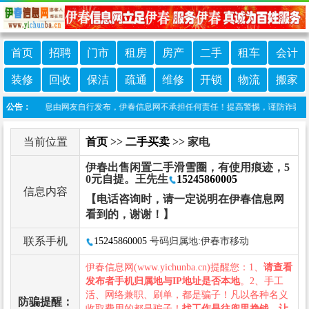
首页
招聘
门市
租房
房产
二手
租车
会计
装修
回收
保洁
疏通
维修
开锁
物流
搬家
：本栏目信息由网友自行发布，伊春信息网不承担任何责任！提高警惕，谨防诈骗！做推广
公告：
当前位置
首页
>>
二手买卖
>> 家电
伊春出售闲置二手滑雪圈，有使用痕迹，5
0元自提。王先生
15245860005
信息内容
【电话咨询时，请一定说明在伊春信息网
看到的，谢谢！】
联系手机
15245860005
号码归属地:伊春市移动
伊春信息网(www.yichunba.cn)提醒您：1、
请查看
发布者手机归属地与IP地址是否本地
。2、手工
活、网络兼职、刷单，都是骗子！凡以各种名义
防骗提醒：
收取费用的都是骗子！
找工作是往兜里挣钱，让