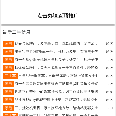
点击办理置顶推广
最新二手信息
家电
伊春快运转让，多年老店铺，都是现成的，发货多，有客户，喜欢物流方面的亲看过来。13846699190王女士13846699190
09-22
家电
出售宗申110摩托车一台，行驶2万多里，有牌照于先生13846658750
08-24
家电
有一台盐炒瓜子机器出售炒瓜子，炒花生，炒松子伊春一共二台有需要的联系占地空间易于打理王先生13846607867
10-21
家电
快递驿站转让，每天出库量在一千三百多件，轻轻松松当老板陈敏13352585997
09-25
二手车
出售3.8米报废车，只能当库房，不能上道李女士13199262023
09-22
家电
有一台高音质音响出售适合广场舞售货听音乐拉杆式王先生13846607867
10-24
家电
现将正在营业中的洗车行出兑，因工作原因无法继续经营，客源稳定，市中心位置，现出兑10万元，非诚勿扰，电话13634581966苏女士13634581966
08-09
家电
38寸索尼sony电视带墙上挂架，功能完好，无遥控器，伊春市区自提，可当面验货，150元苏15764586277
08-22
家电
二手娃娃机出售，家里没有地方放，给钱就卖郭女士15246929002
10-11
二手车
五菱星光高配，23年新车，半年起租，一个月一千女士17645812882
10-10