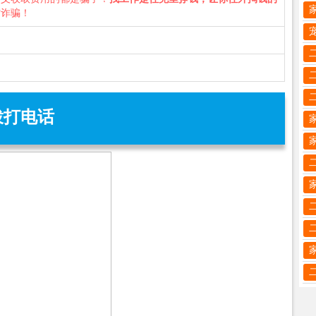
防诈骗！
拨打电话