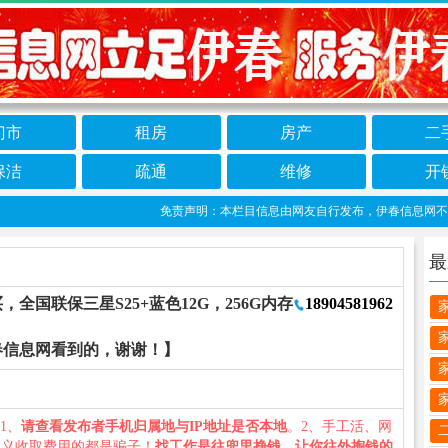
门市
租房
房产
二
保洁
疏通
维修
开
免责声明：本栏目信息由网友自行发布，伊春信息网不承担任
最
全国联保三星S25+蓝色12G，256G内存
18904581962
春信息网看到的，谢谢！】
：1、
请查看发布者手机归属地与IP地址是否本地
。2、手工活、网
名义收取费用的都是骗子！
找工作是往兜里挣钱，让你往外掏钱的