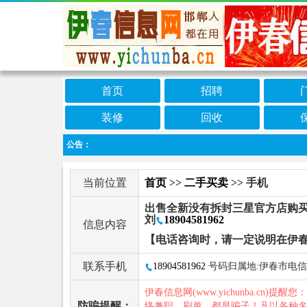
首页
招聘
装修
回收
公告：
当前位置
首页
>>
二手买卖
>> 手机
出售全新没有拆封三星官方店购买，
刘
18904581962
信息内容
【电话咨询时，请一定说明在伊
联系手机
18904581962
号码归属地:伊春市电信
伊春信息网(www.yichunba.cn)提醒您
防骗提醒：
络兼职、刷单，都是骗子！凡以各种