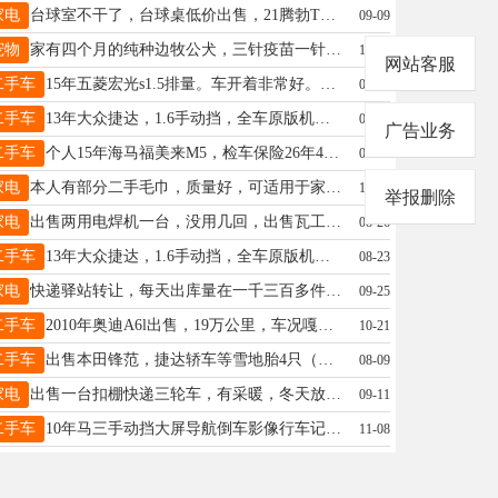
家电
台球室不干了，台球桌低价出售，21腾勃TB0199，1.2钢库，12点调平，打包可议，上门自提或运费自理苑先生15636423451
09-09
宠物
家有四个月的纯种边牧公犬，三针疫苗一针狂犬，狗狗吃狗粮，零食，各种营养品，因孩子上学没时间经管寻找爱心人士，要求不弃养，28岁以上的爱心人士，有意者与我联系迟13089625656
10-14
网站客服
二手车
15年五菱宏光s1.5排量。车开着非常好。保险检车都是新交的。没有事故。小车没拉过货非常爱惜。原车门板膜都没有撕。价格便宜12500只能让油钱过户。17804581717想买好车的买准成的来啊17804581717
09-10
二手车
13年大众捷达，1.6手动挡，全车原版机器变速箱底盘开着好，检保十二月，一个多李志刚18324653456
08-19
广告业务
二手车
个人15年海马福美来M5，检车保险26年4月，玻璃码全原，无大伤，7500元，价格可议13204586004佟先生13204586004
09-17
家电
本人有部分二手毛巾，质量好，可适用于家政，饭店，麻辣烫，小吃部，市场上卖肉，鱼等，价格便宜。有需要的电话联系，数量不限。张女士18645839990
10-19
举报删除
家电
出售两用电焊机一台，没用几回，出售瓦工工具，现有1米2长地砖刀推刀一台，只用了两回于先生13846658750
08-26
二手车
13年大众捷达，1.6手动挡，全车原版机器变速箱底盘开着好，检保十二月，一个多李志刚18324653456
08-23
家电
快递驿站转让，每天出库量在一千三百多件，轻轻松松当老板陈敏13352585997
09-25
二手车
2010年奥迪A6l出售，19万公里，车况嘎嘎好刚换完雪地胎，新买的车衣，两套胎，火花塞，电瓶新，检车保险到来年六月！内饰新，无故障灯，大屏导航等由于着急出门忍痛割爱一口价2点5万赶上就合适！具体来电详谈！车贩子勿扰，非诚勿扰！吴先生16645833339
10-21
二手车
出售本田锋范，捷达轿车等雪地胎4只（普利司通185-65-15），微波炉，大头电视，大头电视柜，餐桌，单人床等闲置物品，低价处理。陈先生13846628918
08-09
家电
出售一台扣棚快递三轮车，有采暖，冬天放心干。有意联系15134672524高先生15134672524
09-11
二手车
10年马三手动挡大屏导航倒车影像行车记录仪新雪地胎，机油换完，十二万多公里实表九千八百块张16664585558
11-08