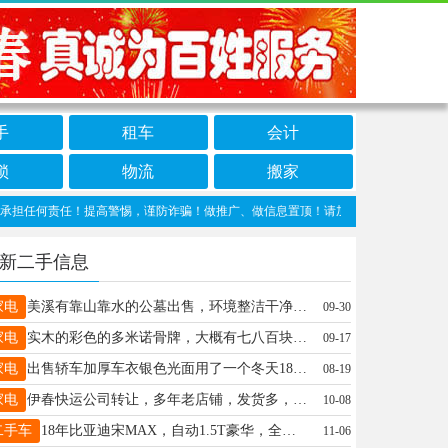
手
租车
会计
锁
物流
搬家
何责任！提高警惕，谨防诈骗！做推广、做信息置顶！请加伊春信息网客服微信：wang
新二手信息
家电
美溪有靠山靠水的公墓出售，环境整洁干净，地点依山傍水，购买时提我优惠刘女士13846679699
09-30
家电
实木的彩色的多米诺骨牌，大概有七八百块一共30元，还有6台车的拼装玩具一共20元，锻炼孩子手和脑。绝对物超所值。大力13039663991
09-17
家电
出售轿车加厚车衣银色光面用了一个冬天18645820805张顺18645820805
08-19
家电
伊春快运公司转让，多年老店铺，发货多，快递物流都能发，喜欢物流方面的看过来。都是现成的，就差你来。13846699190王女士13846699190
10-08
二手车
18年比亚迪宋MAX，自动1.5T豪华，全车原漆，配置日间行车灯，无钥匙进入一键启动，真皮座椅，全景天幕，12.8英寸大屏，远程遥控启动，LED远近光自动大灯，电子手刹，胎压监测，前后雷达，后排出风口，性价比超高的6座家用MPV，价格不高3.28万卖车18645820989
11-06