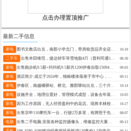
点击办理置顶推广
最新二手信息
家电
图书文教店出兑，南郡小学北门，带房租货品齐全还带复印，老店客源稳定，带地下室能住能做饭，接手即可盈利，有意者可以来店里看看女士13115588986
10-19
二手车
出售本田锋范，捷达轿车等雪地胎4只（普利司通185-65-15），微波炉，大头电视，大头电视柜，餐桌，单人床等闲置物品，低价处理。陈先生13846628918
08-30
家电
出售跑步机9.5新+抖抖机9.5新共1200伊春自取15094596035跑步机是大的高15094596035
09-03
家电
酒店简介:成立于2024年，独栋楼体落座于市中心，是一家舒适型商务酒店。酒店拥有50间客房，提供舒适的住宿环境和优质的服务。客房设计时尚典雅，装饰精美，配备了现代设施和家具。酒店配有可同时容纳40台汽车停放的停车场。酒店还设有餐厅、院内聚餐凉亭和天然无公害的蔬菜采摘园，并提供各种当地特色关食，客人都能找到适合自己口味的选择，餐厅整体环境优雅，室外木亭惬意清凉，服务热情周到，为客人提供非常愉快的度假就餐体验。有意者联系：衣先生13384589099衣先生13384589099
09-11
家电
伊春区，南越橘驿站、桥北、雅郡驿站出兑，三个片区准备任意出售两个，件量在1500票，驿站成熟稳定，缺钱买房子结婚，忍痛割爱，设施齐全，夫妻经营月收入一万五左右。详情致电咨询张先生18182888848
10-14
家电
设施齐全，地理位置好，管理模式成型，设备去年装修，因不在伊春出兑，年收益保底15W＋。李18445821188
10-05
家电
因为工作原因，无人经营盈利中的花店。现将丰林校附近花店转让，设备齐全，接手直接营业。婚车有合作的车队！不会可以教技术，花束，有钱花，手捧花，婚车，开业大麦。十天就可以学会！带九个月房租，母亲节，一个节日，费用都能出来！张女士17845568309
10-27
家电
出售宗申110摩托车一台，行驶2万多里，有牌照于先生13846658750
08-07
电脑
出售二手电脑,安装各种监控摄像头，维修监控大量出售二手电脑、各种配置，出售二手手机，黎明小区4号楼华兴电脑15246921685刘先生15246921685
09-13
手机
198-4580-4580移动经典循环号抵消120售价1.5刘先生19845804580
09-11