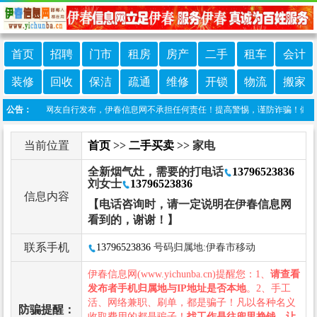
首页
招聘
门市
租房
房产
二手
租车
会计
装修
回收
保洁
疏通
维修
开锁
物流
搬家
栏目信息由网友自行发布，伊春信息网不承担任何责任！提高警惕，谨防诈骗！做推广、做
公告：
当前位置
首页
>>
二手买卖
>> 家电
全新烟气灶，需要的打电话
13796523836
刘女士
13796523836
信息内容
【电话咨询时，请一定说明在伊春信息网
看到的，谢谢！】
联系手机
13796523836
号码归属地:伊春市移动
伊春信息网(www.yichunba.cn)提醒您：1、
请查看
发布者手机归属地与IP地址是否本地
。2、手工
活、网络兼职、刷单，都是骗子！凡以各种名义
防骗提醒：
收取费用的都是骗子！
找工作是往兜里挣钱，让