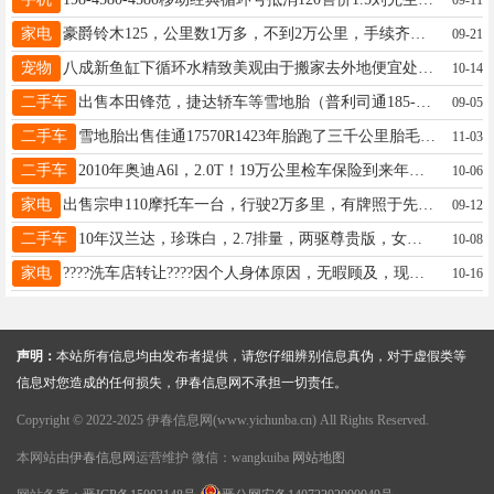
家电
豪爵铃木125，公里数1万多，不到2万公里，手续齐全有牌照，刚交的保险。13212886653何13212886653
09-21
宠物
八成新鱼缸下循环水精致美观由于搬家去外地便宜处理王先生13846607867
10-14
二手车
出售本田锋范，捷达轿车等雪地胎（普利司通185-65-15），微波炉，大头电视，大头电视柜，餐桌，单人床等闲置物品，低价处理。陈先生13846628918
09-05
二手车
雪地胎出售佳通17570R1423年胎跑了三千公里胎毛都在非常新换车用不上了有需要的联系王先生15604584232
11-03
二手车
2010年奥迪A6l，2.0T！19万公里检车保险到来年六月份，商业险，交强险，两套新胎！车况嘎嘎板正，火花塞，电瓶，油路保养六月份做的！外观内饰新，现在开着的，到手啥都不用管，碰到了就合适2-6！非诚勿扰！车贩子勿扰！看车地点乌马河！吴先生16645833339
10-06
家电
出售宗申110摩托车一台，行驶2万多里，有牌照于先生13846658750
09-12
二手车
10年汉兰达，珍珠白，2.7排量，两驱尊贵版，女士开不到19万多公里，有需要者电话联系13766759021七座李女士15245881000
10-08
家电
????洗车店转让????因个人身体原因，无暇顾及，现将盈利中洗车店转让。本店位置优越，周边小区、市场，车流量大。店内设备齐全且新，有稳定客源，接手即可经营，价格面议地址：伊春升辉市场北门附近联系电话：13614583988钟先生15145825769
10-16
声明：
本站所有信息均由发布者提供，请您仔细辨别信息真伪，对于虚假类等
信息对您造成的任何损失，伊春信息网不承担一切责任。
Copyright © 2022-2025 伊春信息网(www.yichunba.cn) All Rights Reserved.
本网站由
伊春信息网
运营维护 微信：wangkuiba
网站地图