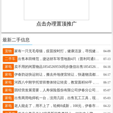
点击办理置顶推广
最新二手信息
宠物
家有一只无毛母猫，疫苗按时打，健康活泼，寻找健康无毛未绝育的公猫当老公，伊美区先生13284588995
04-09
二手车
出售本田锋范，捷达轿车等雪地胎4只（普利司通185-65-15），大头电视，大头电视柜，微波炉，餐桌，单人床等闲置物品，低价处理，物品在龙栖湾。陈先生13846628918
07-13
家电
卖不用的闲置物品18545269556同步微信出售18545269556
04-16
家电
伊春韵达快运转让，搬去外地便宜转让，快递物流都能发，接手就有发货，都是现成的，会打字就能干，不需要太多人。13846699190王女士13846699190
04-17
家电
河西八中附学托管班整体转让转卖，教室面积60平，男女寝室各一个，两个卫生间，面积114平，距八中附小均200米，可做中小学托管，现有固定生源，周六周日可做兴趣班培训，此房南北通透，大H格局，地热，可落户可上学。具体事宜面谈。电话13039681771王先生13039681771
06-17
家电
因经营发展需要，人寿保险股份有限公司伊春分公司伊春区支公司营业地址从黑龙江省伊春市伊春区红升办事处林城社区林城街（新兴中大街36号）变更为黑龙江省伊春市伊美区通河路34号。机构编号：91230700829574006T负责人：张晶电话：17704582735如有不便之处，请广大群众谅解。人寿保险伊春分公司2025年5月6日王赫13504577106
05-07
家电
出售两用电焊机一台，没用几回，出售瓦工工具，现有1米二长地砖刀推刀一台，只用了两回于先生13846658750
05-03
家电
老人能走了，用不上了，轮椅8成新，100元，伊春市里自取杨女士13945879543
04-22