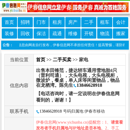
首页
招聘
门市
租房
房产
二手
租车
会计
装修
回收
保洁
疏通
维修
开锁
物流
搬家
明：本栏目信息由网友自行发布，伊春信息网不承担任何责任！提高警惕，谨防诈骗！做推
公告：
当前位置
首页
>>
二手买卖
>> 家电
出售本田锋范，捷达轿车通用雪地胎4只
（普利司通），大头电视，大头电视柜，
微波炉，餐桌，单人床等闲置物品，物品
在龙栖湾。陈先生
13846628918
信息内容
【电话咨询时，请一定说明在伊春信息网
看到的，谢谢！】
联系手机
13846628918
号码归属地:伊春市移动
伊春信息网(www.yichunba.cn)提醒您：1、
请查看
发布者手机归属地与IP地址是否本地
。2、手工