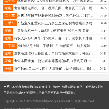
二手车
低价出售蓝色2.0排量斯巴鲁森林人，08年末上牌，09款2.0自动。车主15504584488
06-02
家电
出售两用电焊机一台，没用几回，出售瓦工工具，现有1米2长地砖刀推刀一台，只用了两回于先生13846658750
08-05
二手车
出售15年日产尼桑奇骏2.0自动，黑色外观，11万公里，车况板正，360环影一键启动，360环影。诚心出售，车商勿扰。田18045800526
04-29
二手车
21新宝来配置到头三万多公里保证实表嘎嘎新多功能方向盘座椅加热伊春看车王女士13091601314
06-20
家电
儿童洗衣机一台，8成新，便宜出售.80元出售.需要自取王女士13124586776
04-11
家电
有双人床1米8两米1米5两米。各一个。洗衣机！冰箱等物品出售有需要随时联系女士13846647379
04-22
二手车
2015年8月上牌，手动挡1.5L自然吸气，动力充沛，低油耗经济实惠！全车原版，无大事故，未出过保险，车况精品，实表9.8万公里，真实可靠！配置亮点：倒车影像，安全便捷；附带两套轮胎，实用超值！福利价仅**18800元**，性价比超高，手慢无！喜欢的朋友速联系：**15645880068**，私信了解更多详情！宋先生15645880068
04-19
家电
洗衣液洗洁精设备出兑，产品市场需求量大，可生产洗衣液，洗手液，洗洁精，玻璃水，有意向可电话联系13134584433韩13134584433
04-11
家电
出售本田锋范，捷达轿车等雪地胎4只（普利司通185-65-15），微波炉，大头电视，大头电视柜，餐桌，单人床等闲置物品，低价处理，物品在龙栖湾。陈先生13846628918
07-17
手机
收个16pm自己用，国行无瑕疵的，贩子请绕行。高13845898883
04-21
声明：
本站所有信息均由发布者提供，请您仔细辨别信息真伪，对于虚假类等
信息对您造成的任何损失，伊春信息网不承担一切责任。
Copyright © 2022-2025 伊春信息网(www.yichunba.cn) All Rights Reserved.